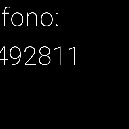
efono:
492811