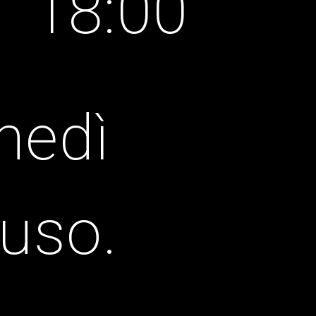
0 18:00
nedì
iuso.