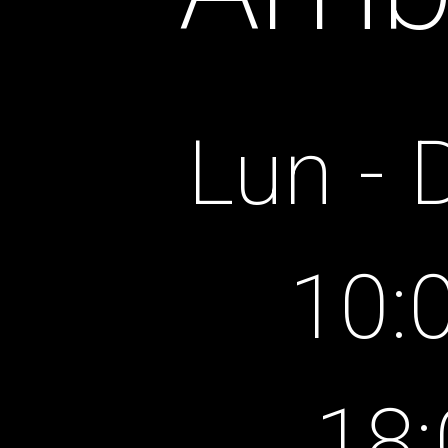
Lun - 
10:0
18: