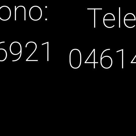
ono:
Tel
6921
0461