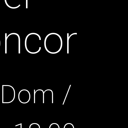
nconsig
 Dom /