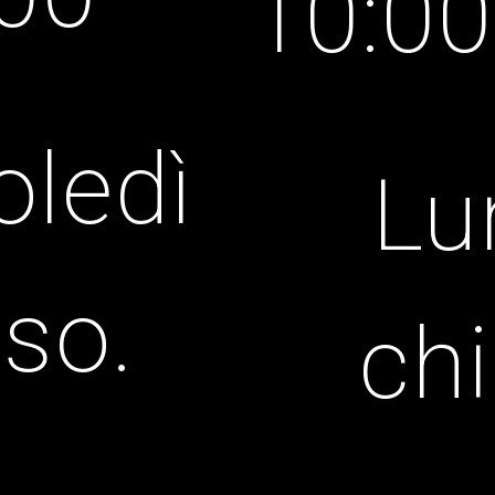
10:0
ledì
Lu
so.
ch