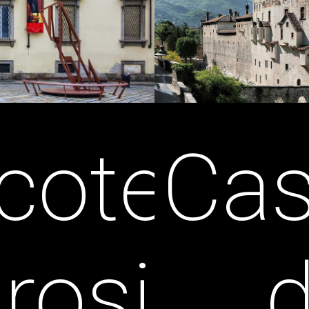
Cas
coteca
d
rosiana