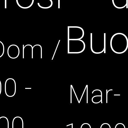
Buo
Dom /
0 -
Mar-
00