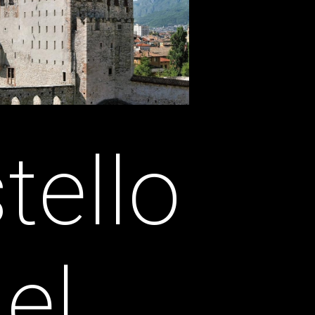
tello
el