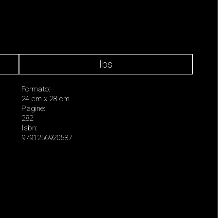
Ibs
Formato:
24 cm x 28 cm
Pagine:
282
Isbn:
9791256920587